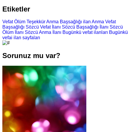
Etiketler
Vefat
Ölüm
Teşekkür
Anma
Başsağlığı
ilan
Anma
Vefat
Başsağlığı
Sözcü Vefat İlanı
Sözcü Başsağlığı İlanı
Sözcü
Ölüm İlanı
Sözcü Anma İlanı
Bugünkü vefat ilanları
Bugünkü
vefai ilan sayfaları
Sorunuz mu var?