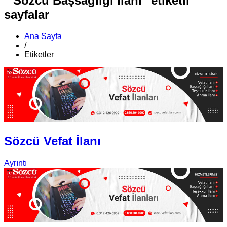
" Sözcü Başsağlığı İlanı" etiketli
sayfalar
Ana Sayfa
/
Etiketler
Sözcü Vefat İlanı
Ayrıntı